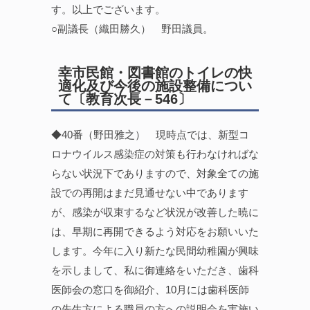
す。以上でございます。
○副議長（織田勝久） 野田議員。
幸市民館・図書館のトイレの快
適化及び今後の施設整備につい
て〔教育次長－546〕
◆40番（野田雅之） 現時点では、新型コ
ロナウイルス感染症の対策も行わなければな
らない状況下でありますので、対象全ての施
設での再開はまだ見通せない中であります
が、感染が収束するなど状況が改善した暁に
は、早期に再開できるよう対応をお願いいた
します。今年に入り新たな民間幼稚園が興味
を示しまして、私に御連絡をいただき、歯科
医師会の窓口を御紹介、10月には歯科医師
の先生方による職員の方への説明会を実施い