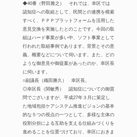
◆40番（野田雅之） それでは、幸区では
認知症への取組として、民間との連携を模索
すべく、ＰＰＰプラットフォームを活用した
意見交換を実施したとのことです。今回の取
組はハード事業が多い中、ソフト事業として
行われた取組事例であります。背景とその意
義、概要などについて伺います。また、どの
ような御意見や御提案があったのか、幸区長
に伺います。
○副議長（織田勝久） 幸区長。
◎幸区長（関敏秀） 認知症についての御質
問でございますが、平成27年３月に策定し
た地域包括ケアシステム推進ビジョンの基本
的な５つの視点の一つとして、多様な主体の
役割分担による互助を支える仕組みづくりを
進めることを位置づけており、幸区におきま