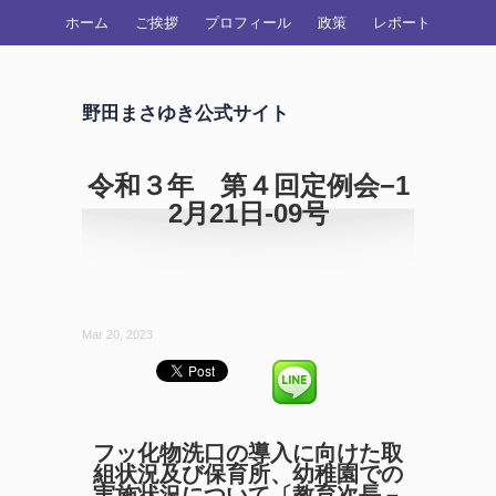
ホーム
ご挨拶
プロフィール
政策
レポート
野田まさゆき公式サイト
令和３年 第４回定例会−1
2月21日-09号
Mar 20, 2023
フッ化物洗口の導入に向けた取
組状況及び保育所、幼稚園での
実施状況について〔教育次長－