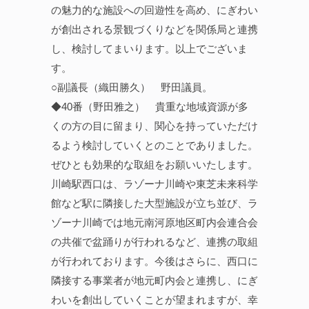
の魅力的な施設への回遊性を高め、にぎわい
が創出される景観づくりなどを関係局と連携
し、検討してまいります。以上でございま
す。
○副議長（織田勝久） 野田議員。
◆40番（野田雅之） 貴重な地域資源が多
くの方の目に留まり、関心を持っていただけ
るよう検討していくとのことでありました。
ぜひとも効果的な取組をお願いいたします。
川崎駅西口は、ラゾーナ川崎や東芝未来科学
館など駅に隣接した大型施設が立ち並び、ラ
ゾーナ川崎では地元南河原地区町内会連合会
の共催で盆踊りが行われるなど、連携の取組
が行われております。今後はさらに、西口に
隣接する事業者が地元町内会と連携し、にぎ
わいを創出していくことが望まれますが、幸