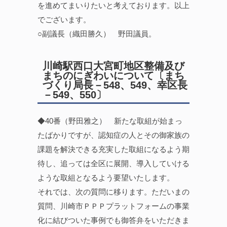
を進めてまいりたいと考えております。以上
でございます。
○副議長（織田勝久） 野田議員。
川崎駅西口大宮町地区整備及び
まちのにぎわいについて〔まち
づくり局長－548、549、幸区長
－549、550〕
◆40番（野田雅之） 新たな取組が始まっ
たばかりですが、認知症の人とその御家族の
課題を解決できる充実した取組になるよう期
待し、追っては全区に展開、導入していける
ような取組となるよう要望いたします。
それでは、次の質問に移ります。ただいまの
質問、川崎市ＰＰＰプラットフォームの事業
化に結びついた事例でも御答弁をいただきま