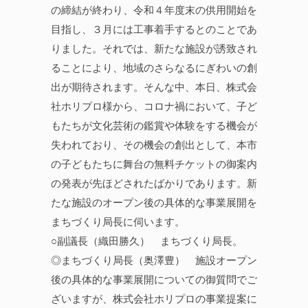
の締結が終わり、令和４年度末の供用開始を
目指し、３月には工事着手するとのことであ
りました。それでは、新たな施設が誘致され
ることにより、地域のさらなるにぎわいの創
出が期待されます。そんな中、本日、株式会
社ホリプロ様から、コロナ禍において、子ど
もたちが文化芸術の鑑賞や体験をする機会が
失われており、その機会の創出として、本市
の子どもたちに舞台の無料チケットの御案内
の発表が先ほどされたばかりであります。新
たな施設のオープン後の具体的な事業展開を
まちづくり局長に伺います。
○副議長（織田勝久） まちづくり局長。
◎まちづくり局長（奥澤豊） 施設オープン
後の具体的な事業展開についての御質問でご
ざいますが、株式会社ホリプロの事業提案に