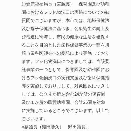
◎健康福祉局長（宮脇護） 保育園及び幼稚
園におけるフッ化物洗口の実施についての御
質問でございますが、本市では、地域保健法
及び母子保健法に基づき、公衆衛生の向上及
び増進に寄与し、市民の健康な生活を確保す
ることを目的とした歯科保健事業の一部を川
崎市歯科医師会への委託により実施しており
ます。フッ化物洗口につきましては、当該委
託事業の一つとして、保育園及び幼稚園にお
けるフッ化物洗口の実施支援及び歯科保健指
導を実施しておりまして、対象園数につきま
しては、公立４か所を含む24か所の保育園
及び１か所の民営幼稚園、合計25園を対象
に実施しているところでございます。以上で
ございます。
○副議長（織田勝久） 野田議員。