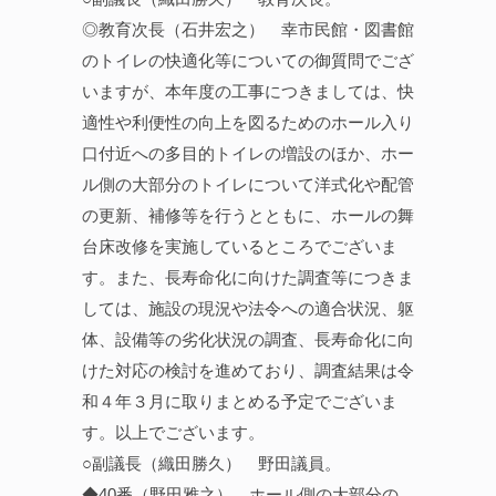
◎教育次長（石井宏之） 幸市民館・図書館
のトイレの快適化等についての御質問でござ
いますが、本年度の工事につきましては、快
適性や利便性の向上を図るためのホール入り
口付近への多目的トイレの増設のほか、ホー
ル側の大部分のトイレについて洋式化や配管
の更新、補修等を行うとともに、ホールの舞
台床改修を実施しているところでございま
す。また、長寿命化に向けた調査等につきま
しては、施設の現況や法令への適合状況、躯
体、設備等の劣化状況の調査、長寿命化に向
けた対応の検討を進めており、調査結果は令
和４年３月に取りまとめる予定でございま
す。以上でございます。
○副議長（織田勝久） 野田議員。
◆40番（野田雅之） ホール側の大部分の