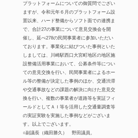
プラットフォームについての御質問でござい
ますが、令和元年６月のプラットフォーム設
置以来、ハード整備からソフト面での連携ま
で、合計27の事業について意見交換会を開
催し、延べ278の民間事業者に参加いただい
ております。事業化に結びついた事例といた
しましては、川崎駅西口大宮町地区の地区施
設整備活用事業において、公募条件等につい
ての意見交換を行い、民間事業者によるホー
ル等の整備が決定した事例のほか、交通渋滞
や交通事故などの課題の解決に向けた意見交
換を行い、複数の事業者が道路等を実証フィ
ールドとしてＡＩ等を活用した交通量調査等
の実証実験を実施した事例などがございま
す。以上でございます。
○副議長（織田勝久） 野田議員。