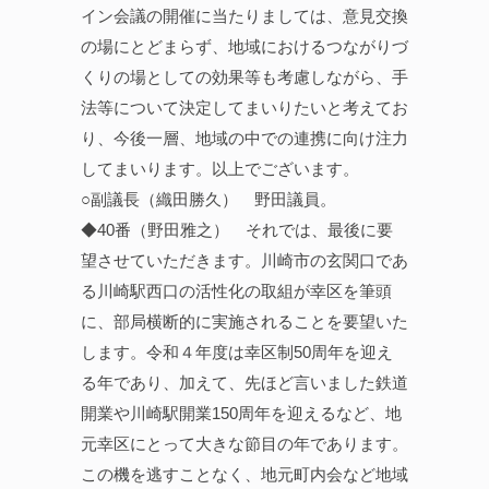
イン会議の開催に当たりましては、意見交換
の場にとどまらず、地域におけるつながりづ
くりの場としての効果等も考慮しながら、手
法等について決定してまいりたいと考えてお
り、今後一層、地域の中での連携に向け注力
してまいります。以上でございます。
○副議長（織田勝久） 野田議員。
◆40番（野田雅之） それでは、最後に要
望させていただきます。川崎市の玄関口であ
る川崎駅西口の活性化の取組が幸区を筆頭
に、部局横断的に実施されることを要望いた
します。令和４年度は幸区制50周年を迎え
る年であり、加えて、先ほど言いました鉄道
開業や川崎駅開業150周年を迎えるなど、地
元幸区にとって大きな節目の年であります。
この機を逃すことなく、地元町内会など地域