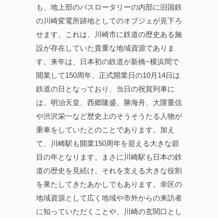
も、地上部のバスロータリーの内部に旧国鉄
の川崎変電所跡地としてのオブジェが見下ろ
せます。これは、川崎市に鉄道の歴史ある施
設が存在していた貴重な地域資源でありま
す。来年は、日本初の鉄道が新橋−横浜間で
開業して150周年、正式開業日の10月14日は
鉄道の日となっており、当日の祝賀列車に
は、明治天皇、西郷隆盛、勝海舟、大隈重信
や渋沢栄一など歴史上のそうそうたる人物が
乗車をしていたとのことであります。加え
て、川崎駅も開業150周年を迎える大きな節
目の年となります。まさに川崎駅も日本の鉄
道の歴史を見続け、それを支える大きな役割
を果たしてきたあかしでもあります。幸区の
地域資源として広く地域や市外からの来訪者
に知っていただくことや、川崎の玄関口とし