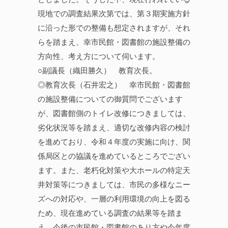
現地での調査結果次第では、第３期実施方針
に沿った形での整備も想定されますが、それ
らを踏まえ、幸市民館・図書館の施設整備の
方向性、考え方について伺います。
○副議長（織田勝久） 教育次長。
◎教育次長（石井宏之） 幸市民館・図書館
の施設整備についての御質問でございます
が、図書館側のトイレ改修につきましては、
劣化状況等を踏まえ、適切な改修内容の検討
を進めており、令和４年度の実施に向け、関
係局区との協議を進めているところでござい
ます。また、老朽化対策や大ホールの特定天
井対策等につきましては、市民の多様なニー
ズへの対応や、一層の利用環境の向上を図る
ため、現在進めている調査の結果等を踏ま
え、今後の市民館・図書館のあり方や今年度