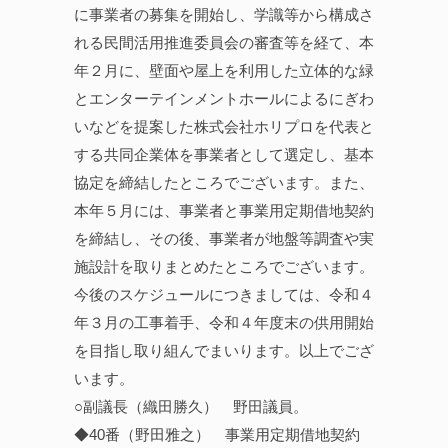
に事業者の募集を開始し、学識等から構成さ
れる民間活用推進委員会の審査等を経て、本
年２月に、壁面や屋上を利用した立体的な緑
とエンターテインメントホールによるにぎわ
いなどを提案した株式会社ホリプロを代表と
する共同企業体を事業者として選定し、基本
協定を締結したところでございます。また、
本年５月には、事業者と事業用定期借地契約
を締結し、その後、事業者が地盤等調査や実
施設計を取りまとめたところでございます。
今後のスケジュールにつきましては、令和４
年３月の工事着手、令和４年度末の供用開始
を目指し取り組んでまいります。以上でござ
います。
○副議長（織田勝久） 野田議員。
◆40番（野田雅之） 事業用定期借地契約