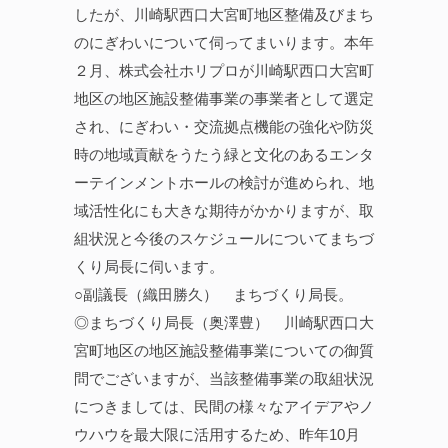
したが、川崎駅西口大宮町地区整備及びまち
のにぎわいについて伺ってまいります。本年
２月、株式会社ホリプロが川崎駅西口大宮町
地区の地区施設整備事業の事業者として選定
され、にぎわい・交流拠点機能の強化や防災
時の地域貢献をうたう緑と文化のあるエンタ
ーテインメントホールの検討が進められ、地
域活性化にも大きな期待がかかりますが、取
組状況と今後のスケジュールについてまちづ
くり局長に伺います。
○副議長（織田勝久） まちづくり局長。
◎まちづくり局長（奥澤豊） 川崎駅西口大
宮町地区の地区施設整備事業についての御質
問でございますが、当該整備事業の取組状況
につきましては、民間の様々なアイデアやノ
ウハウを最大限に活用するため、昨年10月