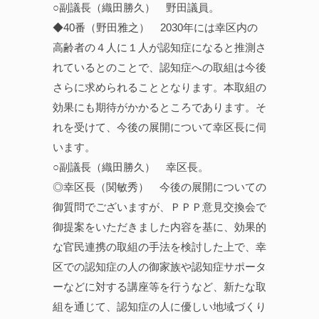
○副議長（織田勝久） 野田議員。
◆40番（野田雅之） 2030年には幸区内の
高齢者の４人に１人が認知症になると推測さ
れているとのことで、認知症への取組は今後
さらに求められることとなります。本取組の
効果にも期待がかかるところであります。そ
れを受けて、今後の展開について幸区長に伺
います。
○副議長（織田勝久） 幸区長。
◎幸区長（関敏秀） 今後の展開についての
御質問でございますが、ＰＰＰ意見交換会で
御提案をいただきました内容を基に、効果的
な官民連携の取組の手法を検討した上で、幸
区での認知症の人の御家族や認知症サポータ
ーなどに対する講座等を行うなど、新たな取
組を通じて、認知症の人に優しい地域づくり