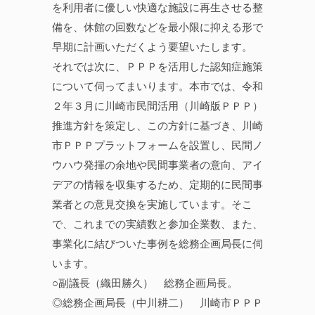
を利用者に優しい快適な施設に再生させる整
備を、休館の回数などを最小限に抑える形で
早期に計画いただくよう要望いたします。
それでは次に、ＰＰＰを活用した認知症施策
について伺ってまいります。本市では、令和
２年３月に川崎市民間活用（川崎版ＰＰＰ）
推進方針を策定し、この方針に基づき、川崎
市ＰＰＰプラットフォームを設置し、民間ノ
ウハウ発揮の余地や民間事業者の意向、アイ
デアの情報を収集するため、定期的に民間事
業者との意見交換を実施しています。そこ
で、これまでの実績数と参加企業数、また、
事業化に結びついた事例を総務企画局長に伺
います。
○副議長（織田勝久） 総務企画局長。
◎総務企画局長（中川耕二） 川崎市ＰＰＰ