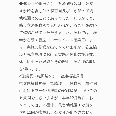
◆40番（野田雅之） 対象施設数は、公立
４か所を含む24の保育園及び１か所の民間
幼稚園とのことでありました。しっかりと川
崎市立の保育園でも行われていることを改め
て確認させていただきました。それでは、昨
年から続く新型コロナウイルス感染症によ
り、実施に影響が出てきていますが、公立施
設と私立施設における実施と休止の施設数、
休止に至った経緯とその理由、その後の取組
を伺います。
○副議長（織田勝久） 健康福祉局長。
◎健康福祉局長（宮脇護） 保育園、幼稚園
におけるフッ化物洗口の実施状況についての
御質問でございますが、本年12月現在にお
きましては、25園中、民営幼稚園１か所を
含む11園が実施し、公立４か所を含む14か