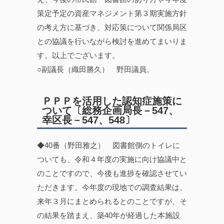
策定予定の資産マネジメント第３期実施方針
の考え方に基づき、対応策について関係局区
との協議を行いながら検討を進めてまいりま
す。以上でございます。
○副議長（織田勝久） 野田議員。
ＰＰＰを活用した認知症施策に
ついて〔総務企画局長－547、
幸区長－547、548〕
◆40番（野田雅之） 図書館側のトイレに
ついても、令和４年度の実施に向け協議中と
のことですので、今後も進捗を確認させてい
ただきます。今年度の現地での調査結果は、
来年３月にまとめられるとのことですが、そ
の結果を踏まえ、築40年が経過した本施設