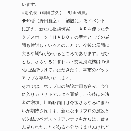
います。
○副議長（織田勝久） 野田議員。
◆40番（野田雅之） 施設によるイベント
に加え、新たに拡張現実——ＡＲを使ったテ
クノスポーツ「ＨＡＤＯ」の聖地としての展
開も検討しているとのことで、今後の展開に
大きな期待がかかるところであります。ぜひ
とも、さらなるにぎわい・交流拠点機能の強
化に結びつけていただきたく、本市のバック
アップを要望いたします。
それでは、ホリプロの施設計画も進み、今年
に入りカワサキデルタも開業し、今後は来訪
者の増加、川崎駅西口は今後さらなるにぎわ
いが期待されます。新たなホリプロの施設と
駅を結ぶペデストリアンデッキからは、皆さ
ん見られたことがあるか分かりませんけれど