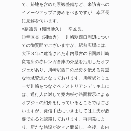
て、跡地を含めた景観整備など、来訪者への
イメージアップに努めるべきですが、幸区長
に見解を伺います。
○副議長（織田勝久） 幸区長。
◎幸区長（関敏秀） 川崎駅西口周辺につい
ての御質問でございますが、駅前広場には、
大正３年に建造された市内最古の旧国鉄川崎
変電所の赤レンガ倉庫の外壁を活用したオブ
ジェがあり、川崎駅西口の歴史を伝える貴重
な地域資源となっております。川崎駅とミュ
ーザ川崎をつなぐペデストリアンデッキ上に
は、通行人に対して案内板や路面標示による
オブジェの紹介を行っているところではござ
いますが、発信手法につきましては工夫が必
要であると認識しております。再開発によ
り、新たな施設が次々と開業し、今後、市内