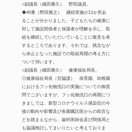
○副議長（織田勝久） 野田議員。
◆40番（野田雅之） 継続実施が11か所あ
ることが分かりました。子どもたちの健康に
対して施設関係者と保護者が理解を示し、取
組を継続していただいていることに敬意を表
するところであります。それでは、残念なが
ら休止となった施設での取組再開の考え方に
ついて伺います。
○副議長（織田勝久） 健康福祉局長。
◎健康福祉局長（宮脇護） 保育園、幼稚園
におけるフッ化物洗口の実施についての御質
問でございますが、フッ化物洗口の再開につ
きましては、新型コロナウイルス感染症の今
後の動向や影響及び各園嘱託医からの助言な
どを踏まえながら、歯科医師会及び関係局と
も協議検討してまいりたいと考えておりま