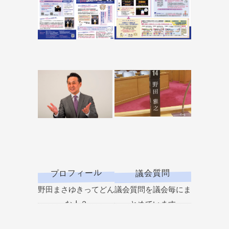
プロフィール
議会質問
野田まさゆきってどん
議会質問を議会毎にま
な人？
とめています