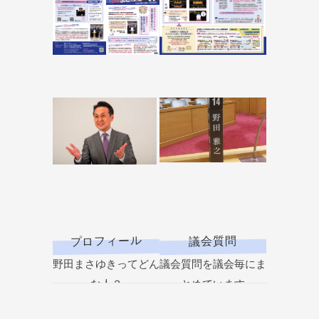
プロフィール
議会質問
野田まさゆきってどん
議会質問を議会毎にま
な人？
とめています