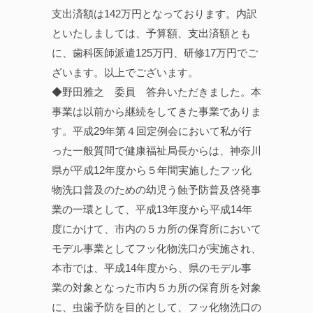
支出済額は142万円となっております。内訳
といたしましては、予算額、支出済額とも
に、歯科医師派遣125万円、研修17万円でご
ざいます。以上でございます。
◆野田雅之 委員 答弁いただきました。本
事業は以前から継続をしてきた事業でありま
す。平成29年第４回定例会において私が行
った一般質問で健康福祉局長からは、神奈川
県が平成12年度から５年間実施したフッ化
物洗口普及のための幼児う蝕予防普及啓発事
業の一環として、平成13年度から平成14年
度にかけて、市内の５カ所の保育所において
モデル事業としてフッ化物洗口が実施され、
本市では、平成14年度から、県のモデル事
業の対象となった市内５カ所の保育所を対象
に、虫歯予防を目的として、フッ化物洗口の