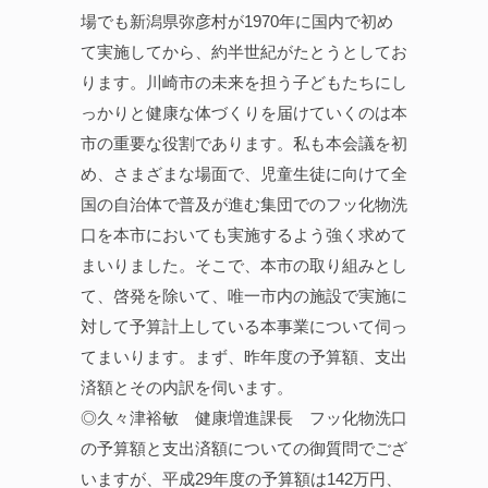
場でも新潟県弥彦村が1970年に国内で初め
て実施してから、約半世紀がたとうとしてお
ります。川崎市の未来を担う子どもたちにし
っかりと健康な体づくりを届けていくのは本
市の重要な役割であります。私も本会議を初
め、さまざまな場面で、児童生徒に向けて全
国の自治体で普及が進む集団でのフッ化物洗
口を本市においても実施するよう強く求めて
まいりました。そこで、本市の取り組みとし
て、啓発を除いて、唯一市内の施設で実施に
対して予算計上している本事業について伺っ
てまいります。まず、昨年度の予算額、支出
済額とその内訳を伺います。
◎久々津裕敏 健康増進課長 フッ化物洗口
の予算額と支出済額についての御質問でござ
いますが、平成29年度の予算額は142万円、