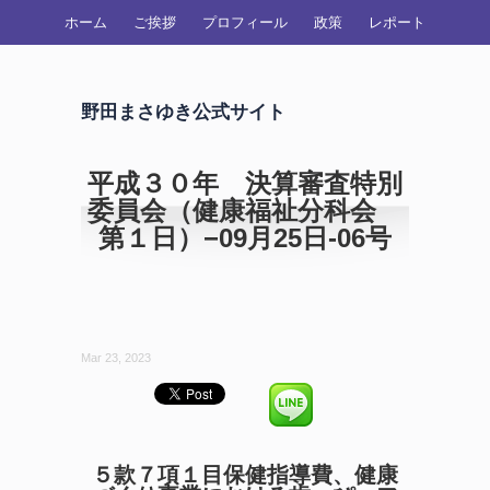
ホーム
ご挨拶
プロフィール
政策
レポート
野田まさゆき公式サイト
平成３０年 決算審査特別
委員会（健康福祉分科会
第１日）−09月25日-06号
Mar 23, 2023
５款７項１目保健指導費、健康