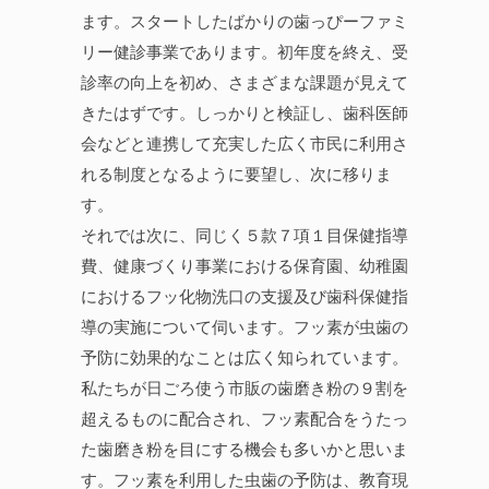
ます。スタートしたばかりの歯っぴーファミ
リー健診事業であります。初年度を終え、受
診率の向上を初め、さまざまな課題が見えて
きたはずです。しっかりと検証し、歯科医師
会などと連携して充実した広く市民に利用さ
れる制度となるように要望し、次に移りま
す。
それでは次に、同じく５款７項１目保健指導
費、健康づくり事業における保育園、幼稚園
におけるフッ化物洗口の支援及び歯科保健指
導の実施について伺います。フッ素が虫歯の
予防に効果的なことは広く知られています。
私たちが日ごろ使う市販の歯磨き粉の９割を
超えるものに配合され、フッ素配合をうたっ
た歯磨き粉を目にする機会も多いかと思いま
す。フッ素を利用した虫歯の予防は、教育現