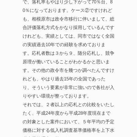
で、落札率もやはり少し下がって70％台、8
0％になっております。ケース②ですけれど
も、相模原市は政令市移行に伴いまして、総
合評価落札方式をかなり採用しているんです
けれども、実績としては、同市ではなく全国
の実績過去10年での経験を求めておりま
す。応札者数は３から９、随分応札し、競争
原理が働いていることがわかるかと思いま
す。その他の政令市を幾つか調べたんですけ
れども、やはり過去15年の全国であった
り、そういう要素が非常に強いので各社が入
りやすい環境が整っております。
それでは、２者以上の応札との比較をいたし
たく、平成24年度から平成28年度現在まで
の対象とした案件において、５年平均の予定
価格に対する低入札調査基準価格率を上下水