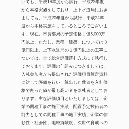
いても、平成19年度から試行、平成22年度
から本格実施をしており、上下水道局におき
ましても、平成20年度から試行、平成24年
度から本格実施をしているところでございま
す。現在、市長部局の予定価格１億5,000万
円以上、ただし、業種「建築」については３
億円以上、上下水道局の２億円以上の工事に
ついては、全て総合評価落札方式にて執行し
ております。評価の仕組みにつきましては、
入札参加者から提出された評価項目算定資料
に対して評価を行い、算出した数値を入札価
格で割った値が最も高い者を落札者としてお
ります。主な評価項目といたしましては、企
業の同種工事の施工実績、配置予定技術者の
能力としての同種工事の施工実績、企業の信
頼性・社会性、地域貢献度、次世代育成への