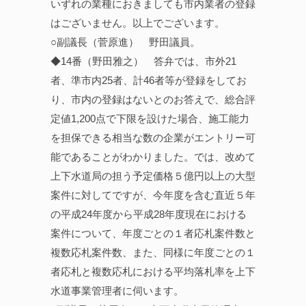
いずれの業種におきましても市内業者の登録
はございません。以上でございます。
○副議長（菅原進） 野田議員。
◆14番（野田雅之） 答弁では、市外21
者、準市内25者、計46者等が登録をしてお
り、市内の登録はないとのお答えで、総合評
定値1,200点で下限を設けた場合、施工能力
を担保できる相当な数の企業がエントリー可
能であることがわかりました。では、改めて
上下水道局の担う予定価格５億円以上の大型
案件に対してですが、今年度を含む直近５年
の平成24年度から平成28年度現在における
案件について、年度ごとの１者応札案件数と
複数応札案件数、また、同様に年度ごとの１
者応札と複数応札における平均落札率を上下
水道事業管理者に伺います。