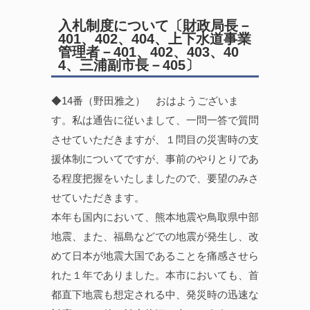
入札制度について〔財政局長－
401、402、404、上下水道事業
管理者－401、402、403、40
4、三浦副市長－405〕
◆14番（野田雅之） おはようございま
す。私は通告に従いまして、一問一答で質問
させていただきますが、１問目の災害時の支
援体制についてですが、事前のやりとりであ
る程度把握をいたしましたので、要望のみさ
せていただきます。
本年も国内において、熊本地震や鳥取県中部
地震、また、福島などでの地震が発生し、改
めて日本が地震大国であることを痛感させら
れた１年でありました。本市においても、首
都直下地震も想定される中、発災時の迅速な