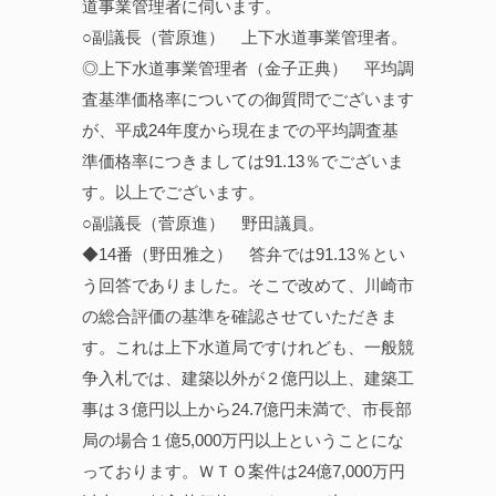
道事業管理者に伺います。
○副議長（菅原進） 上下水道事業管理者。
◎上下水道事業管理者（金子正典） 平均調
査基準価格率についての御質問でございます
が、平成24年度から現在までの平均調査基
準価格率につきましては91.13％でございま
す。以上でございます。
○副議長（菅原進） 野田議員。
◆14番（野田雅之） 答弁では91.13％とい
う回答でありました。そこで改めて、川崎市
の総合評価の基準を確認させていただきま
す。これは上下水道局ですけれども、一般競
争入札では、建築以外が２億円以上、建築工
事は３億円以上から24.7億円未満で、市長部
局の場合１億5,000万円以上ということにな
っております。ＷＴＯ案件は24億7,000万円