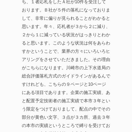
ち、１者応札をしたＡ社が10件を受注して
おります。Ｂ社が５件の落札になっておりま
して、非常に偏りが見られることがわかると
思います。年々、応札者が３から２に減り、
２から１に減っている状況がはっきりとわか
ると思います。このような状況は何をあらわ
すかということで、業界の方々にいろいろヒ
アリングをさせていただきました。その理由
がこちらになります。川崎市の上下水道局の
総合評価落札方式のガイドラインがあるんで
すけれども、こちらの９ページと10ページ
にある項目であります。企業の施工実績、あ
と配置予定技術者の施工実績で本市３年とい
う限定をつけておりまして、配点の中でその
部分が黄色い文字、３点が３カ所、過去３年
の本市の実績というところで縛りを受けてお