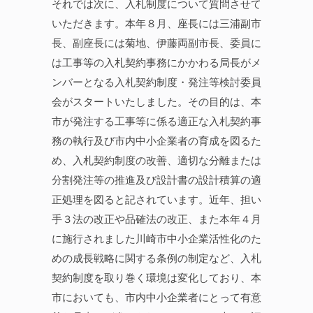
それでは次に、入札制度について質問させて
いただきます。本年８月、座長には三浦副市
長、副座長には菊地、伊藤両副市長、委員に
は工事等の入札契約事務にかかわる局長がメ
ンバーとなる入札契約制度・発注等検討委員
会がスタートいたしました。その目的は、本
市が発注する工事等に係る適正な入札契約事
務の執行及び市内中小企業者の育成を図るた
め、入札契約制度の改善、適切な分離または
分割発注等の推進及び設計書の設計積算の適
正処理を図ると記されています。近年、担い
手３法の改正や品確法の改正、また本年４月
に施行されました川崎市中小企業活性化のた
めの成長戦略に関する条例の制定など、入札
契約制度を取り巻く環境は変化しており、本
市においても、市内中小企業者にとって有意