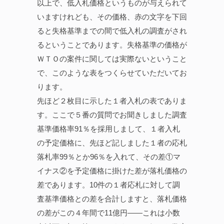
以上で、低入札価格というものが与えられて
いますけれども、その価格、赤の文字を下回
ると失格基準までの間で低入札の調査がされ
るということであります。失格基準の価格が
ＷＴＯの案件に関しては実際ないということ
で、このような表をつくらせていただいてお
ります。
先ほど２枚目に示した１者入札の表でありま
す。ここで５番の質問でお聞きしました調査
基準価格率91％を採用しまして、１者入札
の予定価格に、先ほど記しました１者の応札
落札率99％とか96％を入れて、その差①マ
イナス②を予定価格に掛けた差が落札価格の
差であります。10件の１者応札に対して調
査基準価格との差を合計しますと、落札価格
の差がこの４年間で11億円——これは小数