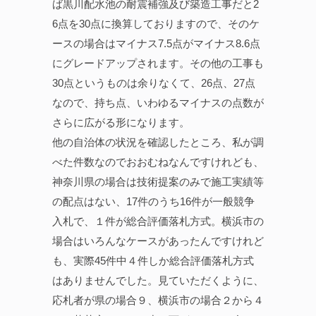
ば黒川配水池の耐震補強及び築造工事だと2
6点を30点に換算しておりますので、そのケ
ースの場合はマイナス7.5点がマイナス8.6点
にグレードアップされます。その他の工事も
30点というものは余りなくて、26点、27点
なので、持ち点、いわゆるマイナスの点数が
さらに広がる形になります。
他の自治体の状況を確認したところ、私が調
べた件数なのでおおむねなんですけれども、
神奈川県の場合は技術提案のみで施工実績等
の配点はない、17件のうち16件が一般競争
入札で、１件が総合評価落札方式。横浜市の
場合はいろんなケースがあったんですけれど
も、実際45件中４件しか総合評価落札方式
はありませんでした。見ていただくように、
応札者が県の場合９、横浜市の場合２から４