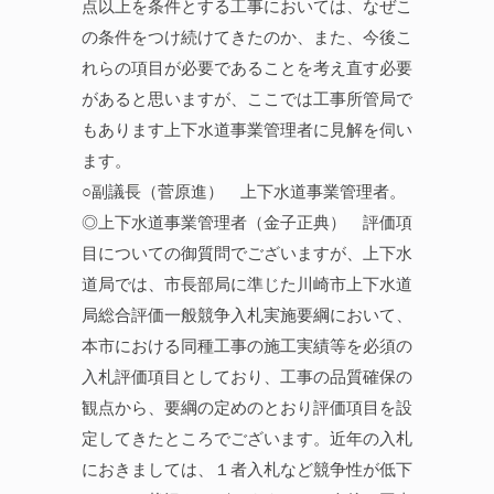
点以上を条件とする工事においては、なぜこ
の条件をつけ続けてきたのか、また、今後こ
れらの項目が必要であることを考え直す必要
があると思いますが、ここでは工事所管局で
もあります上下水道事業管理者に見解を伺い
ます。
○副議長（菅原進） 上下水道事業管理者。
◎上下水道事業管理者（金子正典） 評価項
目についての御質問でございますが、上下水
道局では、市長部局に準じた川崎市上下水道
局総合評価一般競争入札実施要綱において、
本市における同種工事の施工実績等を必須の
入札評価項目としており、工事の品質確保の
観点から、要綱の定めのとおり評価項目を設
定してきたところでございます。近年の入札
におきましては、１者入札など競争性が低下