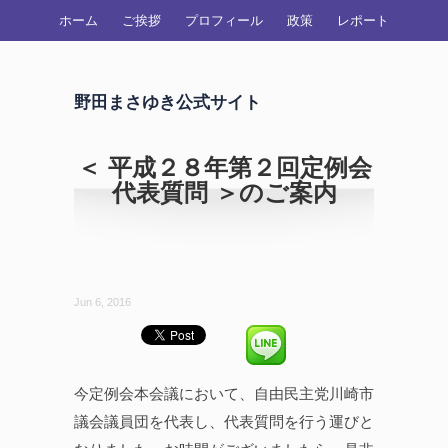
ホーム
ご挨拶
プロフィール
政策
レポート
野田まさゆき公式サイト
＜ 平成２８年第２回定例会
代表質問 ＞のご案内
Jun 6, 2016
今定例会本会議において、自由民主党川崎市
議会議員団を代表し、代表質問を行う運びと