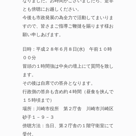
なりました。お時間がございましたら、是非
とも傍聴にお越しください。
今後も市政発展の為全力で活動してまいりま
すので、皆さまご指導ご鞭撻を賜ります様お
願い申しあげます。
日時：平成２８年６月８日(水) 午前１０時
００分
冒頭の１時間強は中央の壇上にて質問を致し
ます。
その後は自席での答弁となります。
行政側の答弁も含め約４時間（昼食を挟んで
１５時頃まで）
場所：川崎市役所 第２庁舎 川崎市川崎区
砂子１－９－３
傍聴方法：当日、第２庁舎の１階守衛室にて
受付。