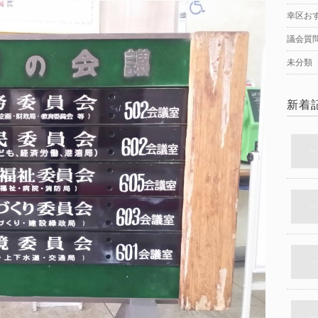
幸区お
議会質
未分類
新着