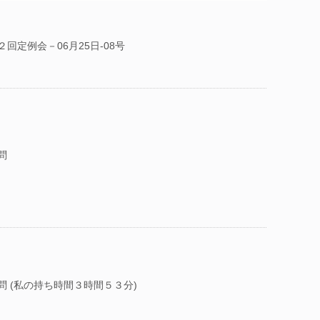
回定例会－06月25日-08号
問
問 (私の持ち時間３時間５３分)