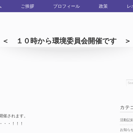
ム
ご挨拶
プロフィール
政策
レ
＜ １０時から環境委員会開催です ＞
カテ
開催されます。
活動記
・・・！！！
お知ら