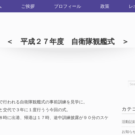
ム
ご挨拶
プロフィール
政策
レ
＜ 平成２７年度 自衛隊観艦式 ＞
で行われる自衛隊観艦式の事前訓練を見学に。
カテ
と交代で３年に１度行うう今回の式。
８時に出港、帰港は１７時、途中訓練披露が９０分のスケ
活動記
お知ら