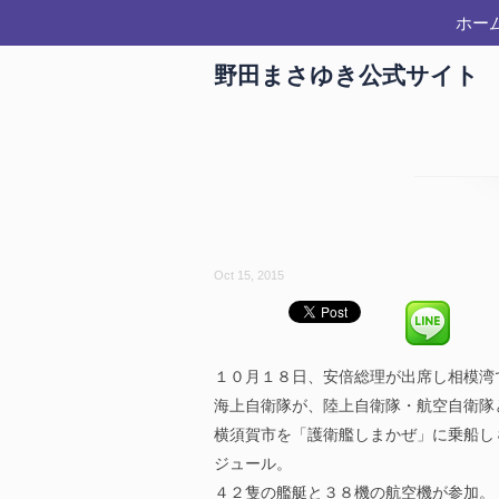
ホー
野田まさゆき公式サイト
Oct 15, 2015
１０月１８日、安倍総理が出席し相模湾
海上自衛隊が、陸上自衛隊・航空自衛隊
横須賀市を「護衛艦しまかぜ」に乗船し
ジュール。
４２隻の艦艇と３８機の航空機が参加。