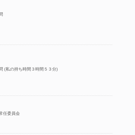
問
問 (私の持ち時間３時間５３分)
常任委員会