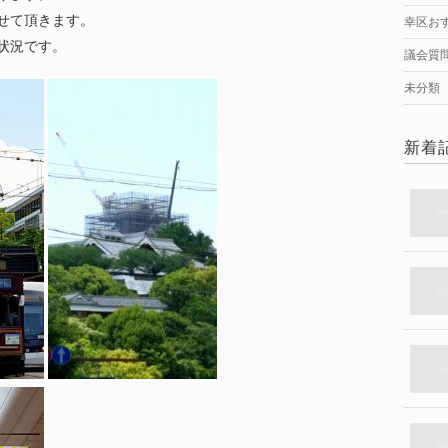
せて頂きます。
幸区お
状況です。
議会質
未分類
新着