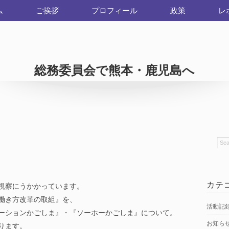
ム
ご挨拶
プロフィール
政策
レ
総務委員会で熊本・鹿児島へ
カテ
視察にうかかっています。
働き方改革の取組』を、
活動記
ーションかごしま』・『ソーホーかごしま』について。
お知ら
ります。