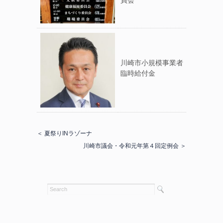
員会
川崎市小規模事業者
臨時給付金
＜ 夏祭りINラゾーナ
川崎市議会・令和元年第４回定例会 ＞