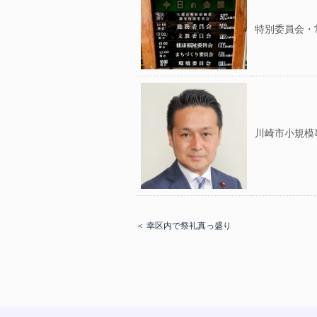
特別委員会・
川崎市小規模
＜ 幸区内で祭礼真っ盛り