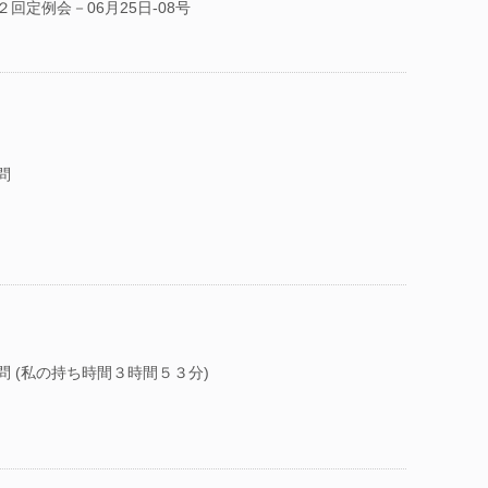
回定例会－06月25日-08号
問
問 (私の持ち時間３時間５３分)