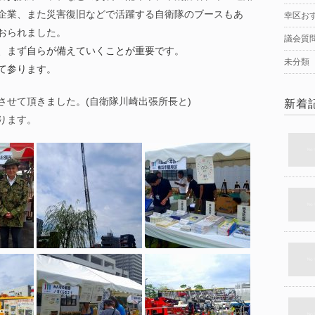
企業、また災害復旧などで活躍する自衛隊のブースもあ
幸区お
おられました。
議会質
、まず自らが備えていくことが重要です。
未分類
て参ります。
させて頂きました。(自衛隊川崎出張所長と)
新着
ります。