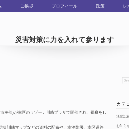
ム
ご挨拶
プロフィール
政策
レ
災害対策に力を入れて参ります
カテ
。
崎市主催)が幸区のラゾーナ川崎プラザで開催され、視察をし
活動記
お知ら
防災訓練マップなどの資料の配布や、幸消防署、幸区道路