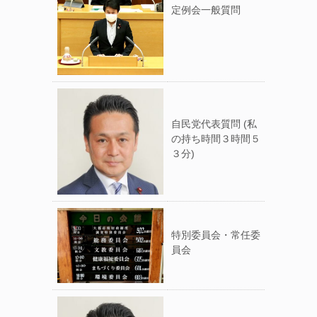
定例会一般質問
自民党代表質問 (私
の持ち時間３時間５
３分)
特別委員会・常任委
員会