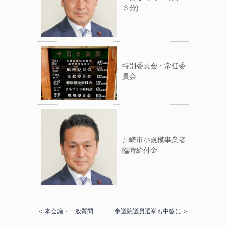
３分)
特別委員会・常任委
員会
川崎市小規模事業者
臨時給付金
＜ 本会議・一般質問
参議院議員選挙も中盤に ＞