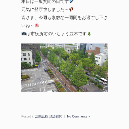
本日は一般質問の日です
元気に登庁致しました～
皆さま、今週も素敵な一週間をお過ごし下さ
いね～
は市役所前のいちょう並木です
Posted in
活動記録
,
議会質問
｜
No Comments »