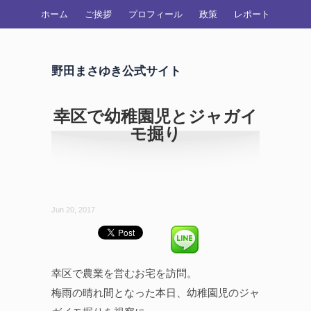
ホーム
ご挨拶
プロフィール
政策
レポート
野田まさゆき公式サイト
幸区で幼稚園児とジャガイ
モ掘り
Jun 20, 2017
幸区で農業を営むお宅を訪問。
梅雨の晴れ間となった本日、幼稚園児のジャ