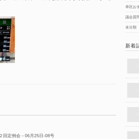
幸区お
議会質
未分類
新着
回定例会－06月25日-08号