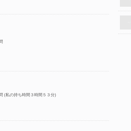
問
問 (私の持ち時間３時間５３分)