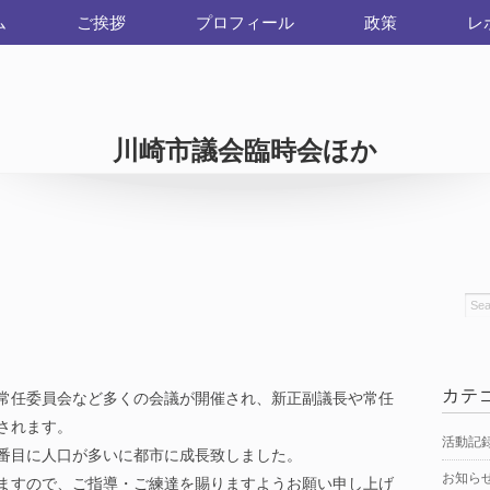
ム
ご挨拶
プロフィール
政策
レ
川崎市議会臨時会ほか
カテ
常任委員会など多くの会議が開催され、新正副議長や常任
されます。
活動記
番目に人口が多いに都市に成長致しました。
お知ら
ますので、ご指導・ご練達を賜りますようお願い申し上げ