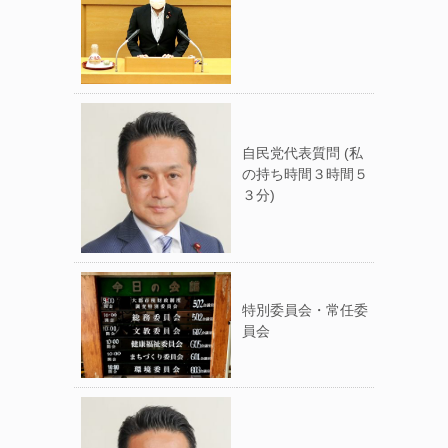
自民党代表質問 (私
の持ち時間３時間５
３分)
特別委員会・常任委
員会