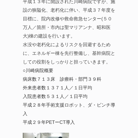
平成１３年に開設された川崎病院ですが、施
設の狭隘化、老朽化に伴い、平成３７年度を
目標に、院内改修や救命救急センター(５０
万人／箇所・市内は聖マリアンナ、昭和医
大)棟の建設を行います。
水没や老朽化によるリスクを回避するため
に、エネルギー棟を先行整備し、基幹病院と
しての役割をしっかりと担っていきます。
○川崎病院概要
病床数７１３床 診療科・部門３９科
外来患者数１３７１人／１日平均
入院患者数５３１人／１日平均
平成２８年手術支援ロボット、ダ・ビンチ導
入
平成２９年PETーCT導入