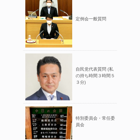
定例会一般質問
自民党代表質問 (私
の持ち時間３時間５
３分)
特別委員会・常任委
員会