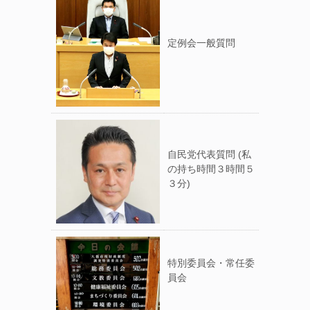
定例会一般質問
自民党代表質問 (私
の持ち時間３時間５
３分)
特別委員会・常任委
員会