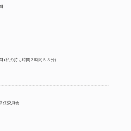
問
問 (私の持ち時間３時間５３分)
常任委員会