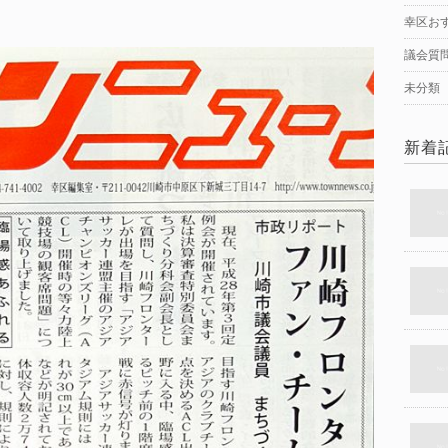
幸区お
議会質
未分類
新着