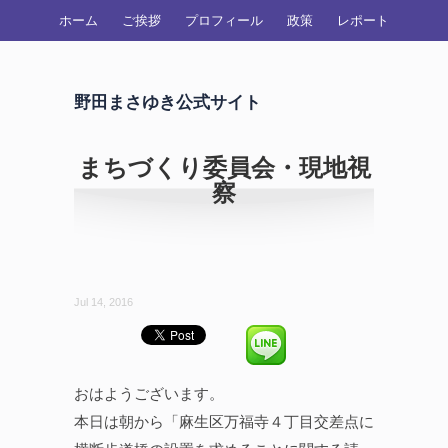
ホーム
ご挨拶
プロフィール
政策
レポート
野田まさゆき公式サイト
まちづくり委員会・現地視
察
Jul 14, 2016
おはようございます。
本日は朝から「麻生区万福寺４丁目交差点に