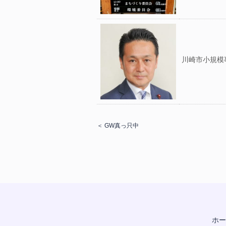
川崎市小規模
＜ GW真っ只中
ホー