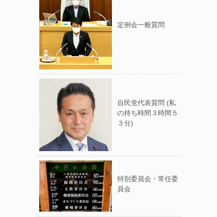
定例会一般質問
自民党代表質問 (私
の持ち時間３時間５
３分)
特別委員会・常任委
員会