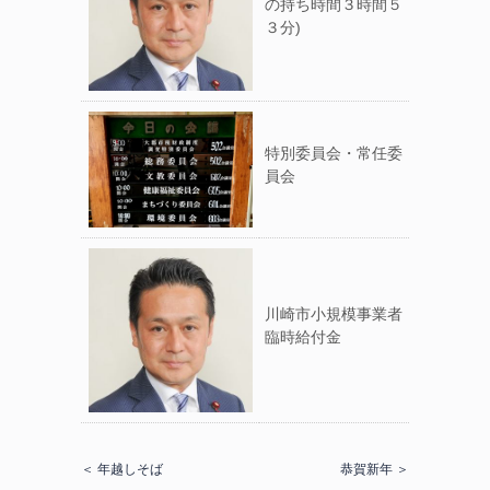
の持ち時間３時間５
３分)
特別委員会・常任委
員会
川崎市小規模事業者
臨時給付金
＜ 年越しそば
恭賀新年 ＞