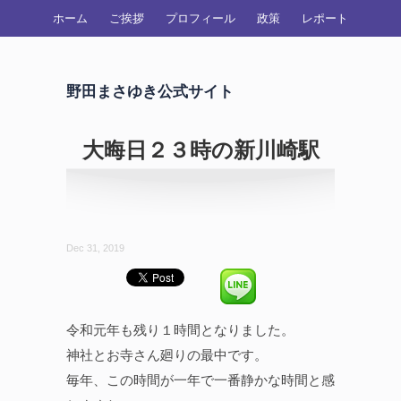
ホーム
ご挨拶
プロフィール
政策
レポート
野田まさゆき公式サイト
大晦日２３時の新川崎駅
Dec 31, 2019
令和元年も残り１時間となりました。
神社とお寺さん廻りの最中です。
毎年、この時間が一年で一番静かな時間と感