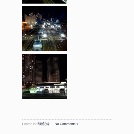
Posted in
活動記録
｜
No Comments »